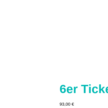
6er Tic
93,00
€