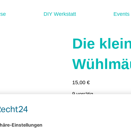
rse
DIY Werkstatt
Events
Die klei
Wühlmäu
15,00
€
9 vorrätig
In den Warenkor
Artikelnummer:
2601-1-