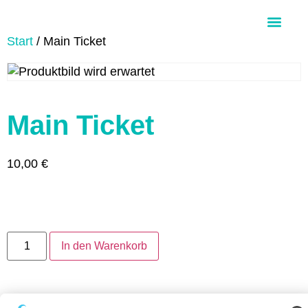
Start
/ Main Ticket
Über Aloha Ohana
Main Ticket
10,00
€
In den Warenkorb
Artikelnummer:
2350-1-MAIN-TICKET