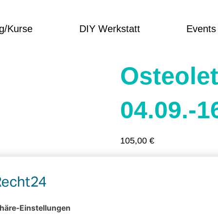
g/Kurse
DIY Werkstatt
Events
Osteolet
04.09.-1
105,00
€
Dauer: 60min
Mittwochs 20-21:00 Uhr