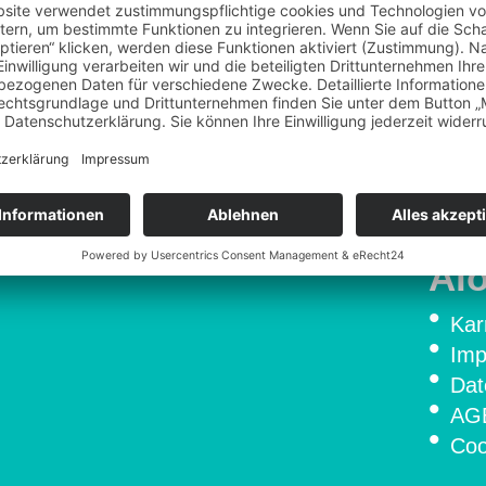
9 vorrätig
In den Warenkor
Artikelnummer:
2941-5-
Al
Kar
Im
Dat
AG
Coo