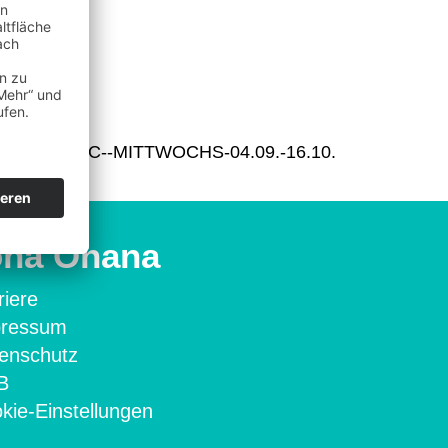
b
OSTEOLETIC--MITTWOCHS-04.09.-16.10.
oha Ohana
riere
pressum
enschutz
B
kie-Einstellungen