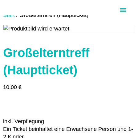
Start
/ Großelterntreff (Hauptticket)
Über Aloha Ohana
Großelterntreff
(Hauptticket)
10,00
€
inkl. Verpflegung
Ein Ticket beinhaltet eine Erwachsene Person und 1-
2 Kinder.