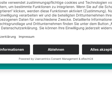
Al
Kar
Im
Dat
AG
Coo