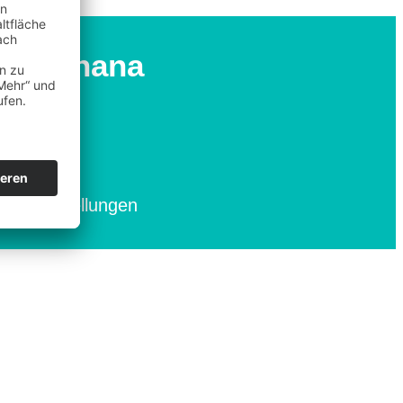
oha Ohana
riere
pressum
enschutz
B
kie-Einstellungen